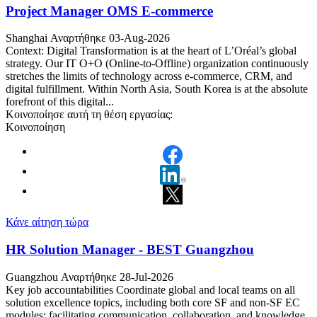
Project Manager OMS E-commerce
Shanghai
Αναρτήθηκε 03-Aug-2026
Context: Digital Transformation is at the heart of L’Oréal’s global
strategy. Our IT O+O (Online-to-Offline) organization continuously
stretches the limits of technology across e-commerce, CRM, and
digital fulfillment. Within North Asia, South Korea is at the absolute
forefront of this digital...
Κοινοποίησε αυτή τη θέση εργασίας:
Κοινοποίηση
Κάνε αίτηση τώρα
HR Solution Manager - BEST Guangzhou
Guangzhou
Αναρτήθηκε 28-Jul-2026
Key job accountabilities Coordinate global and local teams on all
solution excellence topics, including both core SF and non-SF EC
modules: facilitating communication, collaboration, and knowledge