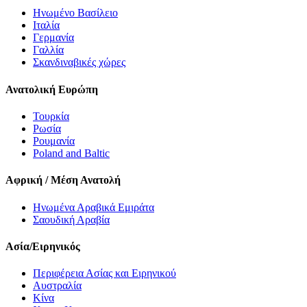
Ηνωμένο Βασίλειο
Ιταλία
Γερμανία
Γαλλία
Σκανδιναβικές χώρες
Ανατολική Ευρώπη
Τουρκία
Ρωσία
Ρουμανία
Poland and Baltic
Αφρική / Μέση Ανατολή
Ηνωμένα Αραβικά Εμιράτα
Σαουδική Αραβία
Ασία/Ειρηνικός
Περιφέρεια Ασίας και Ειρηνικού
Αυστραλία
Κίνα