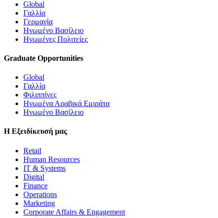
Global
Γαλλία
Γερμανία
Ηνωμένο Βασίλειο
Ηνωμένες Πολιτείες
Graduate Opportunities
Global
Γαλλία
Φιλιππίνες
Ηνωμένα Αραβικά Εμιράτα
Ηνωμένο Βασίλειο
Η Εξειδίκευσή μας
Retail
Human Resources
IT & Systems
Digital
Finance
Operations
Marketing
Corporate Affairs & Engagement