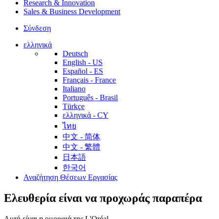
Research & Innovation
Sales & Business Development
Σύνδεση
ελληνικά
Deutsch
English - US
Español - ES
Français - France
Italiano
Português - Brasil
Türkçe
ελληνικά - CY
ไทย
中文 - 简体
中文 - 繁體
日本語
한국어
Αναζήτηση Θέσεων Εργασίας
Ελευθερία είναι να προχωράς παραπέρα
Αυτή είναι η ομορφιά της L'Oréal