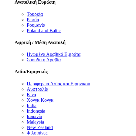
Ανατολική Ευρώπη
Τουρκία
Ρωσία
Ρουμανία
Poland and Baltic
Αφρική / Μέση Ανατολή
Ηνωμένα Αραβικά Εμιράτα
Σαουδική Αραβία
Ασία/Ειρηνικός
Περιφέρεια Ασίας και Ειρηνικού
Αυστραλία
Κίνα
Χονγκ Κονγκ
India
Indonesia
Ιαπωνία
Malaysia
New Zealand
Φιλιππίνες