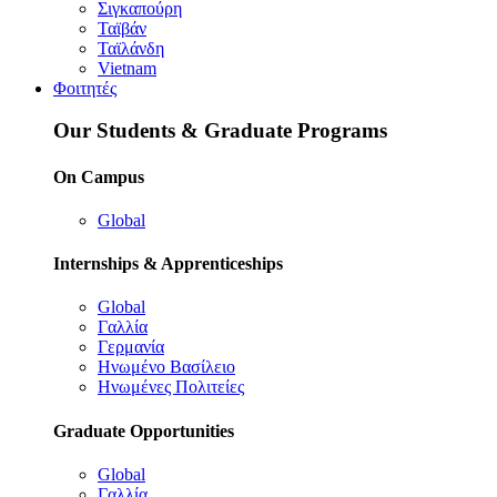
Σιγκαπούρη
Ταϊβάν
Ταϊλάνδη
Vietnam
Φοιτητές
Our Students & Graduate Programs
On Campus
Global
Internships & Apprenticeships
Global
Γαλλία
Γερμανία
Ηνωμένο Βασίλειο
Ηνωμένες Πολιτείες
Graduate Opportunities
Global
Γαλλία