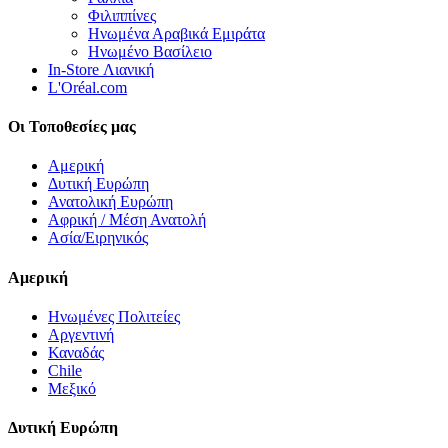
Φιλιππίνες
Ηνωμένα Αραβικά Εμιράτα
Ηνωμένο Βασίλειο
In-Store Λιανική
L'Oréal.com
Οι Τοποθεσίες μας
Αμερική
Δυτική Ευρώπη
Ανατολική Ευρώπη
Αφρική / Μέση Ανατολή
Ασία/Ειρηνικός
Αμερική
Ηνωμένες Πολιτείες
Αργεντινή
Καναδάς
Chile
Μεξικό
Δυτική Ευρώπη