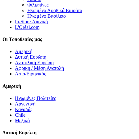
Φιλιππίνες
Ηνωμένα Αραβικά Εμιράτα
Ηνωμένο Βασίλειο
In-Store Λιανική
L'Oréal.com
Οι Τοποθεσίες μας
Αμερική
Δυτική Ευρώπη
Ανατολική Ευρώπη
Αφρική / Μέση Ανατολή
Ασία/Ειρηνικός
Αμερική
Ηνωμένες Πολιτείες
Αργεντινή
Καναδάς
Chile
Μεξικό
Δυτική Ευρώπη