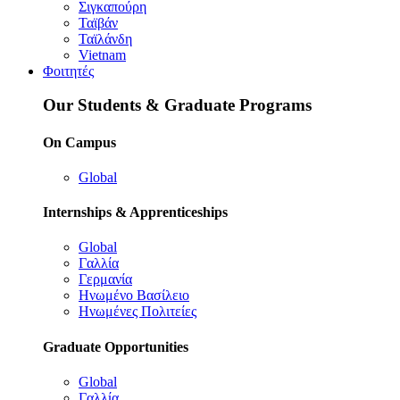
Σιγκαπούρη
Ταϊβάν
Ταϊλάνδη
Vietnam
Φοιτητές
Our Students & Graduate Programs
On Campus
Global
Internships & Apprenticeships
Global
Γαλλία
Γερμανία
Ηνωμένο Βασίλειο
Ηνωμένες Πολιτείες
Graduate Opportunities
Global
Γαλλία