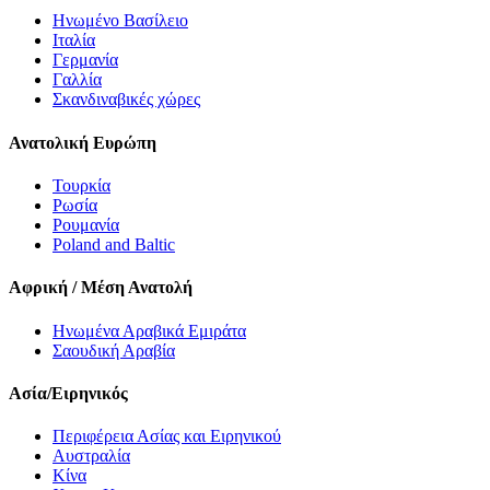
Ηνωμένο Βασίλειο
Ιταλία
Γερμανία
Γαλλία
Σκανδιναβικές χώρες
Ανατολική Ευρώπη
Τουρκία
Ρωσία
Ρουμανία
Poland and Baltic
Αφρική / Μέση Ανατολή
Ηνωμένα Αραβικά Εμιράτα
Σαουδική Αραβία
Ασία/Ειρηνικός
Περιφέρεια Ασίας και Ειρηνικού
Αυστραλία
Κίνα