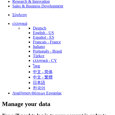
Research & Innovation
Sales & Business Development
Σύνδεση
ελληνικά
Deutsch
English - US
Español - ES
Français - France
Italiano
Português - Brasil
Türkçe
ελληνικά - CY
ไทย
中文 - 简体
中文 - 繁體
日本語
한국어
Αναζήτηση Θέσεων Εργασίας
Manage your data