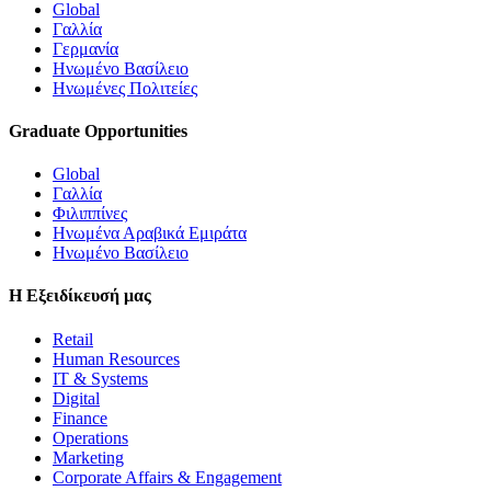
Global
Γαλλία
Γερμανία
Ηνωμένο Βασίλειο
Ηνωμένες Πολιτείες
Graduate Opportunities
Global
Γαλλία
Φιλιππίνες
Ηνωμένα Αραβικά Εμιράτα
Ηνωμένο Βασίλειο
Η Εξειδίκευσή μας
Retail
Human Resources
IT & Systems
Digital
Finance
Operations
Marketing
Corporate Affairs & Engagement