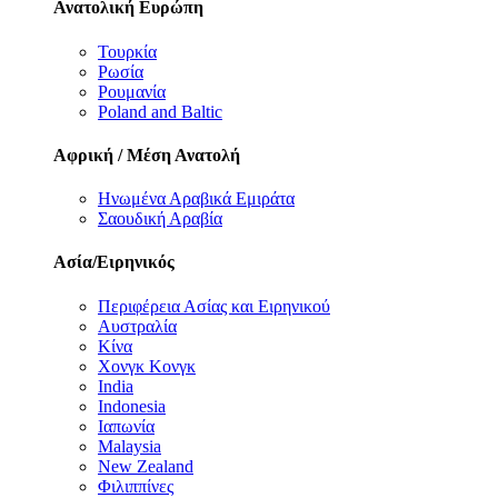
Ανατολική Ευρώπη
Τουρκία
Ρωσία
Ρουμανία
Poland and Baltic
Αφρική / Μέση Ανατολή
Ηνωμένα Αραβικά Εμιράτα
Σαουδική Αραβία
Ασία/Ειρηνικός
Περιφέρεια Ασίας και Ειρηνικού
Αυστραλία
Κίνα
Χονγκ Κονγκ
India
Indonesia
Ιαπωνία
Malaysia
New Zealand
Φιλιππίνες