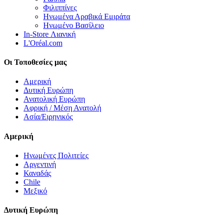
Φιλιππίνες
Ηνωμένα Αραβικά Εμιράτα
Ηνωμένο Βασίλειο
In-Store Λιανική
L'Oréal.com
Οι Τοποθεσίες μας
Αμερική
Δυτική Ευρώπη
Ανατολική Ευρώπη
Αφρική / Μέση Ανατολή
Ασία/Ειρηνικός
Αμερική
Ηνωμένες Πολιτείες
Αργεντινή
Καναδάς
Chile
Μεξικό
Δυτική Ευρώπη