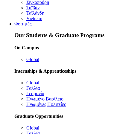
Σιγκαπούρη
Ταϊβάν
Ταϊλάνδη
Vietnam
Φοιτητές
Our Students & Graduate Programs
On Campus
Global
Internships & Apprenticeships
Global
Γαλλία
Γερμανία
Ηνωμένο Βασίλειο
Ηνωμένες Πολιτείες
Graduate Opportunities
Global
Γαλλία