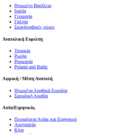
Ηνωμένο Βασίλειο
Ιταλία
Γερμανία
Γαλλία
Σκανδιναβικές χώρες
Ανατολική Ευρώπη
Τουρκία
Ρωσία
Ρουμανία
Poland and Baltic
Αφρική / Μέση Ανατολή
Ηνωμένα Αραβικά Εμιράτα
Σαουδική Αραβία
Ασία/Ειρηνικός
Περιφέρεια Ασίας και Ειρηνικού
Αυστραλία
Κίνα