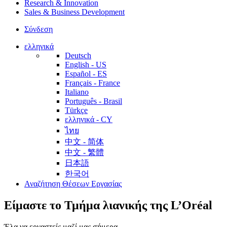
Research & Innovation
Sales & Business Development
Σύνδεση
ελληνικά
Deutsch
English - US
Español - ES
Français - France
Italiano
Português - Brasil
Türkçe
ελληνικά - CY
ไทย
中文 - 简体
中文 - 繁體
日本語
한국어
Αναζήτηση Θέσεων Εργασίας
Είμαστε το Τμήμα λιανικής της L’Oréal
Έλα να εργαστείς μαζί μας σήμερα