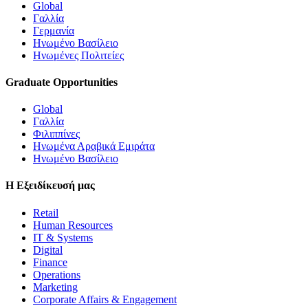
Global
Γαλλία
Γερμανία
Ηνωμένο Βασίλειο
Ηνωμένες Πολιτείες
Graduate Opportunities
Global
Γαλλία
Φιλιππίνες
Ηνωμένα Αραβικά Εμιράτα
Ηνωμένο Βασίλειο
Η Εξειδίκευσή μας
Retail
Human Resources
IT & Systems
Digital
Finance
Operations
Marketing
Corporate Affairs & Engagement