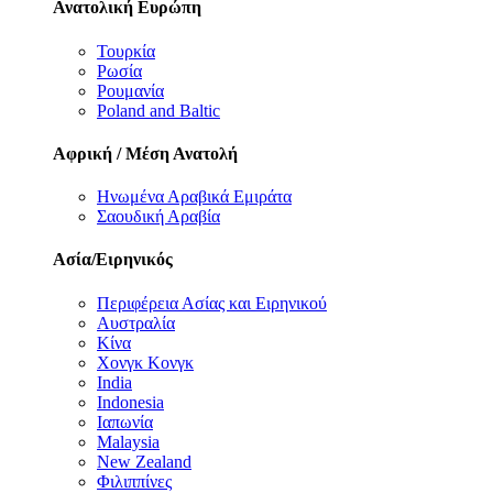
Ανατολική Ευρώπη
Τουρκία
Ρωσία
Ρουμανία
Poland and Baltic
Αφρική / Μέση Ανατολή
Ηνωμένα Αραβικά Εμιράτα
Σαουδική Αραβία
Ασία/Ειρηνικός
Περιφέρεια Ασίας και Ειρηνικού
Αυστραλία
Κίνα
Χονγκ Κονγκ
India
Indonesia
Ιαπωνία
Malaysia
New Zealand
Φιλιππίνες