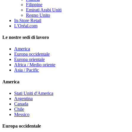
Filippine
Emirati Arabi Uniti
Regno Unito
In-Store Retail
L'Oréal.com
Le nostre sedi di lavoro
America
Europa occidentale
Europa orientale
Africa / Medio oriente
Asia / Pacific
America
Stati Uniti d'America
Argentina
Canada
Chile
Messico
Europa occidentale