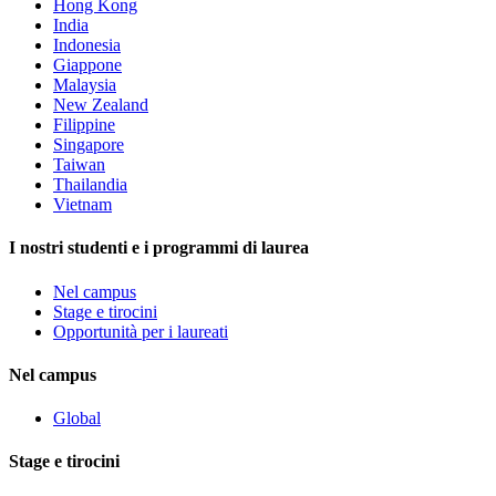
Hong Kong
India
Indonesia
Giappone
Malaysia
New Zealand
Filippine
Singapore
Taiwan
Thailandia
Vietnam
I nostri studenti e i programmi di laurea
Nel campus
Stage e tirocini
Opportunità per i laureati
Nel campus
Global
Stage e tirocini