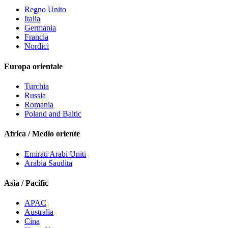
Regno Unito
Italia
Germania
Francia
Nordici
Europa orientale
Turchia
Russia
Romania
Poland and Baltic
Africa / Medio oriente
Emirati Arabi Uniti
Arabia Saudita
Asia / Pacific
APAC
Australia
Cina