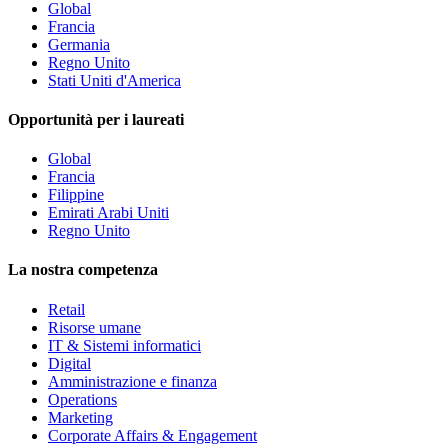
Global
Francia
Germania
Regno Unito
Stati Uniti d'America
Opportunità per i laureati
Global
Francia
Filippine
Emirati Arabi Uniti
Regno Unito
La nostra competenza
Retail
Risorse umane
IT & Sistemi informatici
Digital
Amministrazione e finanza
Operations
Marketing
Corporate Affairs & Engagement