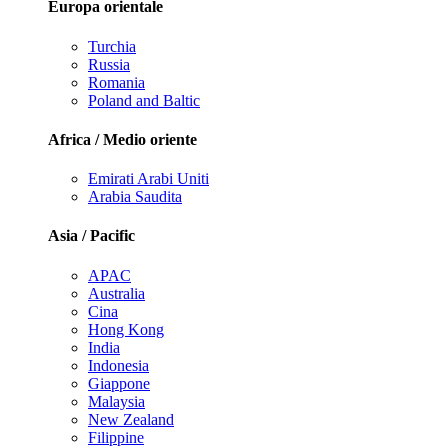
Europa orientale
Turchia
Russia
Romania
Poland and Baltic
Africa / Medio oriente
Emirati Arabi Uniti
Arabia Saudita
Asia / Pacific
APAC
Australia
Cina
Hong Kong
India
Indonesia
Giappone
Malaysia
New Zealand
Filippine