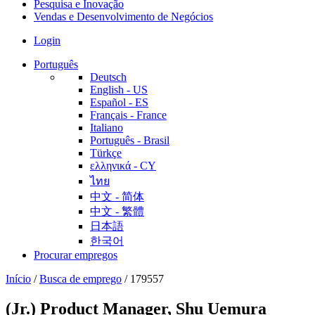
Pesquisa e Inovação
Vendas e Desenvolvimento de Negócios
Login
Português
Deutsch
English - US
Español - ES
Français - France
Italiano
Português - Brasil
Türkçe
ελληνικά - CY
ไทย
中文 - 简体
中文 - 繁體
日本語
한국어
Procurar empregos
Início
/
Busca de emprego
/
179557
(Jr.) Product Manager, Shu Uemura