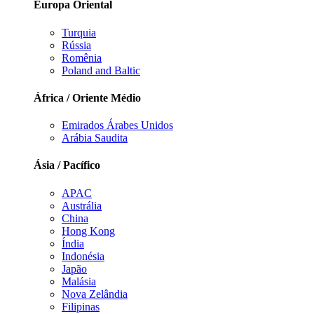
Europa Oriental
Turquia
Rússia
Romênia
Poland and Baltic
África / Oriente Médio
Emirados Árabes Unidos
Arábia Saudita
Ásia / Pacífico
APAC
Austrália
China
Hong Kong
Índia
Indonésia
Japão
Malásia
Nova Zelândia
Filipinas