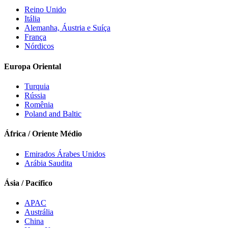
Reino Unido
Itália
Alemanha, Áustria e Suíça
França
Nórdicos
Europa Oriental
Turquia
Rússia
Romênia
Poland and Baltic
África / Oriente Médio
Emirados Árabes Unidos
Arábia Saudita
Ásia / Pacífico
APAC
Austrália
China