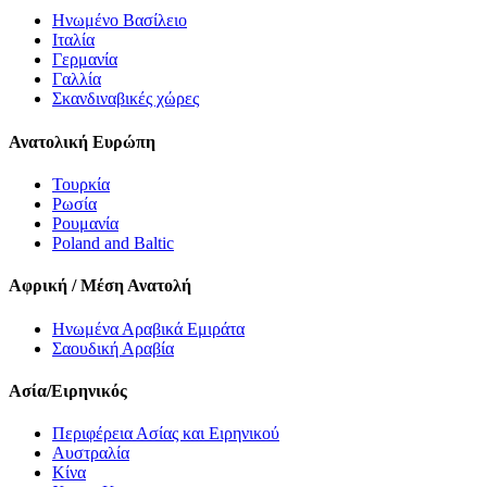
Ηνωμένο Βασίλειο
Ιταλία
Γερμανία
Γαλλία
Σκανδιναβικές χώρες
Ανατολική Ευρώπη
Τουρκία
Ρωσία
Ρουμανία
Poland and Baltic
Αφρική / Μέση Ανατολή
Ηνωμένα Αραβικά Εμιράτα
Σαουδική Αραβία
Ασία/Ειρηνικός
Περιφέρεια Ασίας και Ειρηνικού
Αυστραλία
Κίνα