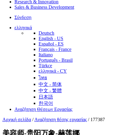
Research & Innovation
Sales & Business Development
Σύνδεση
ελληνικά
Deutsch
English - US
Español - ES
Français - France
Italiano
Português - Brasil
Türkçe
ελληνικά - CY
ไทย
中文 - 简体
中文 - 繁體
日本語
한국어
Αναζήτηση Θέσεων Εργασίας
Αρχική σελίδα
/
Αναζήτηση θέσης εργασίας
/
177387
美容师-贵阳万象-赫莲娜