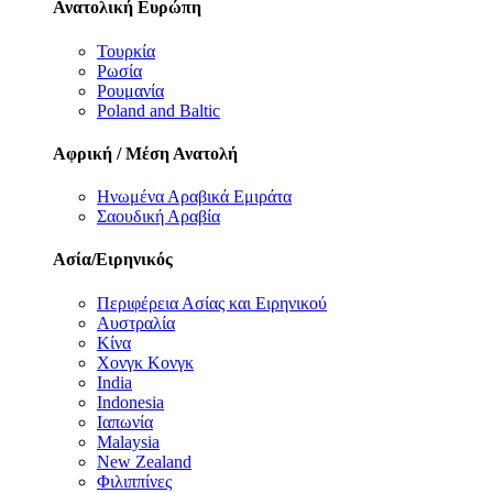
Ανατολική Ευρώπη
Τουρκία
Ρωσία
Ρουμανία
Poland and Baltic
Αφρική / Μέση Ανατολή
Ηνωμένα Αραβικά Εμιράτα
Σαουδική Αραβία
Ασία/Ειρηνικός
Περιφέρεια Ασίας και Ειρηνικού
Αυστραλία
Κίνα
Χονγκ Κονγκ
India
Indonesia
Ιαπωνία
Malaysia
New Zealand
Φιλιππίνες