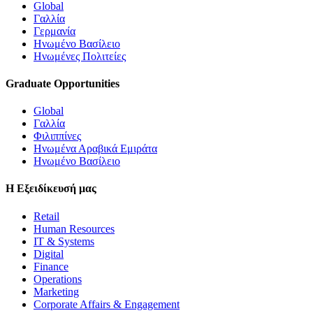
Global
Γαλλία
Γερμανία
Ηνωμένο Βασίλειο
Ηνωμένες Πολιτείες
Graduate Opportunities
Global
Γαλλία
Φιλιππίνες
Ηνωμένα Αραβικά Εμιράτα
Ηνωμένο Βασίλειο
Η Εξειδίκευσή μας
Retail
Human Resources
IT & Systems
Digital
Finance
Operations
Marketing
Corporate Affairs & Engagement