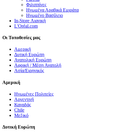
Φιλιππίνες
Ηνωμένα Αραβικά Εμιράτα
Ηνωμένο Βασίλειο
In-Store Λιανική
L'Oréal.com
Οι Τοποθεσίες μας
Αμερική
Δυτική Ευρώπη
Ανατολική Ευρώπη
Αφρική / Μέση Ανατολή
Ασία/Ειρηνικός
Αμερική
Ηνωμένες Πολιτείες
Αργεντινή
Καναδάς
Chile
Μεξικό
Δυτική Ευρώπη