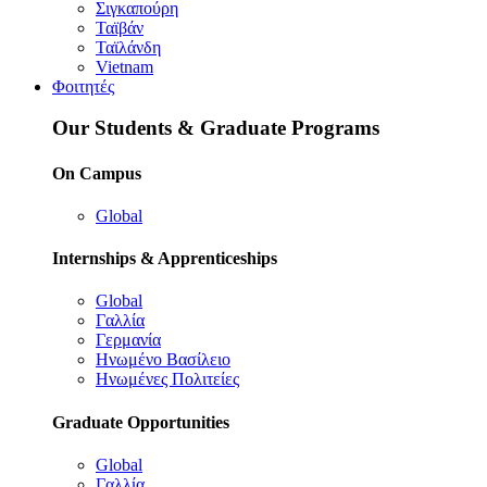
Σιγκαπούρη
Ταϊβάν
Ταϊλάνδη
Vietnam
Φοιτητές
Our Students & Graduate Programs
On Campus
Global
Internships & Apprenticeships
Global
Γαλλία
Γερμανία
Ηνωμένο Βασίλειο
Ηνωμένες Πολιτείες
Graduate Opportunities
Global
Γαλλία