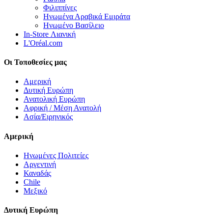
Φιλιππίνες
Ηνωμένα Αραβικά Εμιράτα
Ηνωμένο Βασίλειο
In-Store Λιανική
L'Oréal.com
Οι Τοποθεσίες μας
Αμερική
Δυτική Ευρώπη
Ανατολική Ευρώπη
Αφρική / Μέση Ανατολή
Ασία/Ειρηνικός
Αμερική
Ηνωμένες Πολιτείες
Αργεντινή
Καναδάς
Chile
Μεξικό
Δυτική Ευρώπη