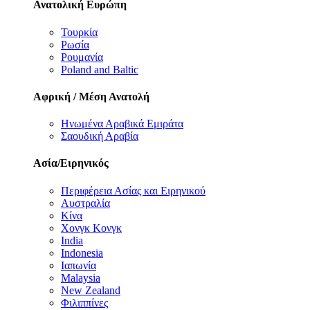
Ανατολική Ευρώπη
Τουρκία
Ρωσία
Ρουμανία
Poland and Baltic
Αφρική / Μέση Ανατολή
Ηνωμένα Αραβικά Εμιράτα
Σαουδική Αραβία
Ασία/Ειρηνικός
Περιφέρεια Ασίας και Ειρηνικού
Αυστραλία
Κίνα
Χονγκ Κονγκ
India
Indonesia
Ιαπωνία
Malaysia
New Zealand
Φιλιππίνες