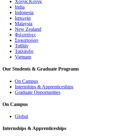
Χονγκ Κονγκ
India
Indonesia
Ιαπωνία
Malaysia
New Zealand
Φιλιππίνες
Σιγκαπούρη
Ταϊβάν
Ταϊλάνδη
Vietnam
Our Students & Graduate Programs
On Campus
Internships & Apprenticeships
Graduate Opportunities
On Campus
Global
Internships & Apprenticeships