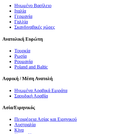
Ηνωμένο Βασίλειο
Ιταλία
Γερμανία
Γαλλία
Σκανδιναβικές χώρες
Ανατολική Ευρώπη
Τουρκία
Ρωσία
Ρουμανία
Poland and Baltic
Αφρική / Μέση Ανατολή
Ηνωμένα Αραβικά Εμιράτα
Σαουδική Αραβία
Ασία/Ειρηνικός
Περιφέρεια Ασίας και Ειρηνικού
Αυστραλία
Κίνα