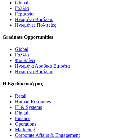
Global
Γαλλία
Γερμανία
Ηνωμένο Βασίλειο
Ηνωμένες Πολιτείες
Graduate Opportunities
Global
Γαλλία
Φιλιππίνες
Ηνωμένα Αραβικά Εμιράτα
Ηνωμένο Βασίλειο
Η Εξειδίκευσή μας
Retail
Human Resources
IT & Systems
Digital
Finance
Operations
Marketing
Corporate Affairs & Engagement