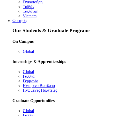
Σιγκαπούρη
Ταϊβάν
Ταϊλάνδη
Vietnam
Φοιτητές
Our Students & Graduate Programs
On Campus
Global
Internships & Apprenticeships
Global
Γαλλία
Γερμανία
Ηνωμένο Βασίλειο
Ηνωμένες Πολιτείες
Graduate Opportunities
Global
Γαλλία