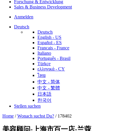
Forschung & Entwicklung
Sales & Business Development
Anmelden
Deutsch
Deutsch
English - US
Español - ES
Français - France
Italiano
Português - Brasil
Türkçe
ελληνικά - CY
ไทย
中文 - 简体
中文 - 繁體
日本語
한국어
Stellen suchen
Home
/
Wonach suchst Du?
/
178402
美容顾问-上海市百一店-兰蔻