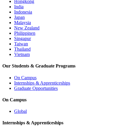
Hongkong
India
Indonesia
Japan
Malaysia
New Zealand
Philippinen
Singapur
Taiwan
Thailand
Vietnam
Our Students & Graduate Programs
On Campus
Internships & Apprenticeships
Graduate Opportunities
On Campus
Global
Internships & Apprenticeships