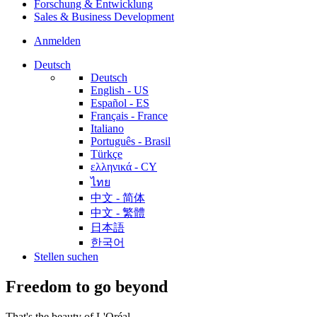
Forschung & Entwicklung
Sales & Business Development
Anmelden
Deutsch
Deutsch
English - US
Español - ES
Français - France
Italiano
Português - Brasil
Türkçe
ελληνικά - CY
ไทย
中文 - 简体
中文 - 繁體
日本語
한국어
Stellen suchen
Freedom to go beyond
That's the beauty of L'Oréal