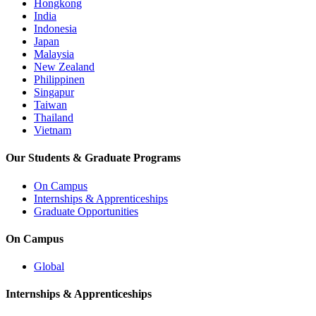
Hongkong
India
Indonesia
Japan
Malaysia
New Zealand
Philippinen
Singapur
Taiwan
Thailand
Vietnam
Our Students & Graduate Programs
On Campus
Internships & Apprenticeships
Graduate Opportunities
On Campus
Global
Internships & Apprenticeships