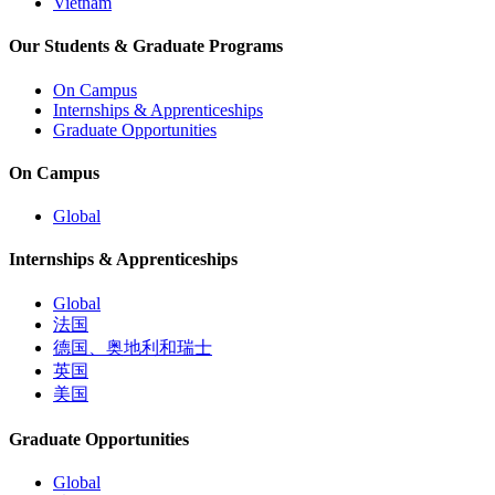
Vietnam
Our Students & Graduate Programs
On Campus
Internships & Apprenticeships
Graduate Opportunities
On Campus
Global
Internships & Apprenticeships
Global
法国
德国、奥地利和瑞士
英国
美国
Graduate Opportunities
Global