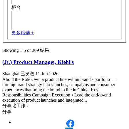
柜台
更多筛选 +
Showing 1-
5
of
309
结果
(Jr.) Product Manager, Kiehl's
Shanghai
已发送 11-Jun-2026
About the Role Own a product line within brand's portfolio —
turning brand strategy into launches, campaigns and consumer
experiences that bring the brand to life in China. Key
Responsibilities Campaign Execution • Lead the end-to-end
execution of product launches and integrated...
分享此工作：
分享