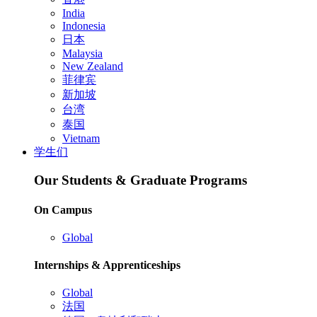
India
Indonesia
日本
Malaysia
New Zealand
菲律宾
新加坡
台湾
泰国
Vietnam
学生们
Our Students & Graduate Programs
On Campus
Global
Internships & Apprenticeships
Global
法国