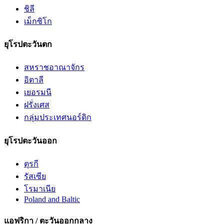
ชิลี
เม็กซิโก
ยุโรปตะวันตก
สหราชอาณาจักร
อิตาลี
เยอรมนี
ฝรั่งเศส
กลุ่มประเทศนอร์ดิก
ยุโรปตะวันออก
ตุรกี
รัสเซีย
โรมาเนีย
Poland and Baltic
แอฟริกา / ตะวันออกกลาง