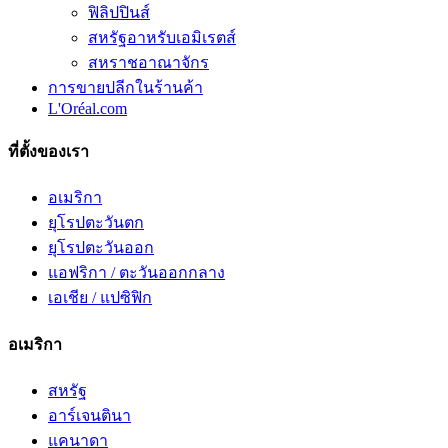
ฟิลิปปินส์
สหรัฐอาหรับเอมิเรตส์
สหราชอาณาจักร
การขายปลีกในร้านค้า
L'Oréal.com
ที่ตั้งของเรา
อเมริกา
ยุโรปตะวันตก
ยุโรปตะวันออก
แอฟริกา / ตะวันออกกลาง
เอเชีย / แปซิฟิก
อเมริกา
สหรัฐ
อาร์เจนตินา
แคนาดา