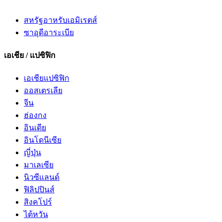
สหรัฐอาหรับเอมิเรตส์
ซาอุดีอาระเบีย
เอเชีย / แปซิฟิก
เอเชียแปซิฟิก
ออสเตรเลีย
จีน
ฮ่องกง
อินเดีย
อินโดนีเซีย
ญี่ปุ่น
มาเลเซีย
นิวซีแลนด์
ฟิลิปปินส์
สิงคโปร์
ไต้หวัน