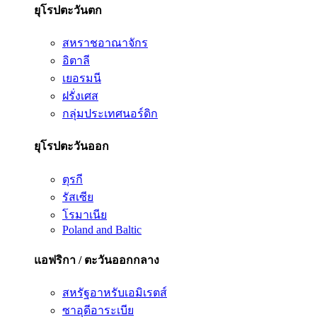
ยุโรปตะวันตก
สหราชอาณาจักร
อิตาลี
เยอรมนี
ฝรั่งเศส
กลุ่มประเทศนอร์ดิก
ยุโรปตะวันออก
ตุรกี
รัสเซีย
โรมาเนีย
Poland and Baltic
แอฟริกา / ตะวันออกกลาง
สหรัฐอาหรับเอมิเรตส์
ซาอุดีอาระเบีย