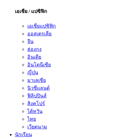
เอเชีย / แปซิฟิก
เอเชียแปซิฟิก
ออสเตรเลีย
จีน
ฮ่องกง
อินเดีย
อินโดนีเซีย
ญี่ปุ่น
มาเลเซีย
นิวซีแลนด์
ฟิลิปปินส์
สิงคโปร์
ไต้หวัน
ไทย
เวียดนาม
นักเรียน