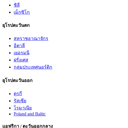
ชิลี
เม็กซิโก
ยุโรปตะวันตก
สหราชอาณาจักร
อิตาลี
เยอรมนี
ฝรั่งเศส
กลุ่มประเทศนอร์ดิก
ยุโรปตะวันออก
ตุรกี
รัสเซีย
โรมาเนีย
Poland and Baltic
แอฟริกา / ตะวันออกกลาง