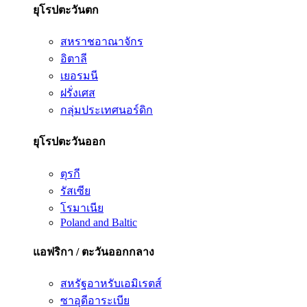
ยุโรปตะวันตก
สหราชอาณาจักร
อิตาลี
เยอรมนี
ฝรั่งเศส
กลุ่มประเทศนอร์ดิก
ยุโรปตะวันออก
ตุรกี
รัสเซีย
โรมาเนีย
Poland and Baltic
แอฟริกา / ตะวันออกกลาง
สหรัฐอาหรับเอมิเรตส์
ซาอุดีอาระเบีย