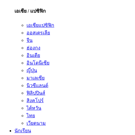
เอเชีย / แปซิฟิก
เอเชียแปซิฟิก
ออสเตรเลีย
จีน
ฮ่องกง
อินเดีย
อินโดนีเซีย
ญี่ปุ่น
มาเลเซีย
นิวซีแลนด์
ฟิลิปปินส์
สิงคโปร์
ไต้หวัน
ไทย
เวียดนาม
นักเรียน