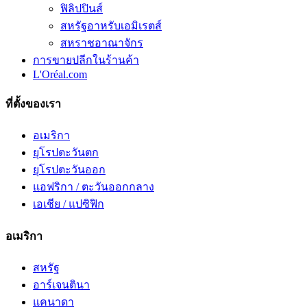
ฟิลิปปินส์
สหรัฐอาหรับเอมิเรตส์
สหราชอาณาจักร
การขายปลีกในร้านค้า
L'Oréal.com
ที่ตั้งของเรา
อเมริกา
ยุโรปตะวันตก
ยุโรปตะวันออก
แอฟริกา / ตะวันออกกลาง
เอเชีย / แปซิฟิก
อเมริกา
สหรัฐ
อาร์เจนตินา
แคนาดา