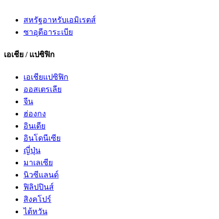
สหรัฐอาหรับเอมิเรตส์
ซาอุดีอาระเบีย
เอเชีย / แปซิฟิก
เอเชียแปซิฟิก
ออสเตรเลีย
จีน
ฮ่องกง
อินเดีย
อินโดนีเซีย
ญี่ปุ่น
มาเลเซีย
นิวซีแลนด์
ฟิลิปปินส์
สิงคโปร์
ไต้หวัน