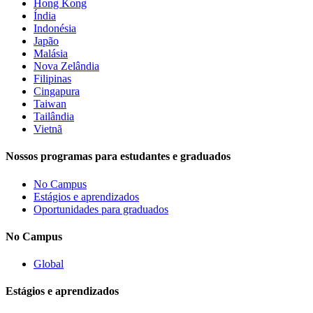
Hong Kong
Índia
Indonésia
Japão
Malásia
Nova Zelândia
Filipinas
Cingapura
Taiwan
Tailândia
Vietnã
Nossos programas para estudantes e graduados
No Campus
Estágios e aprendizados
Oportunidades para graduados
No Campus
Global
Estágios e aprendizados