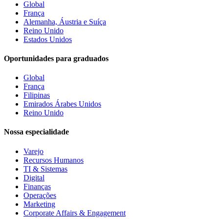
Global
França
Alemanha, Áustria e Suíça
Reino Unido
Estados Unidos
Oportunidades para graduados
Global
França
Filipinas
Emirados Árabes Unidos
Reino Unido
Nossa especialidade
Varejo
Recursos Humanos
TI & Sistemas
Digital
Finanças
Operações
Marketing
Corporate Affairs & Engagement