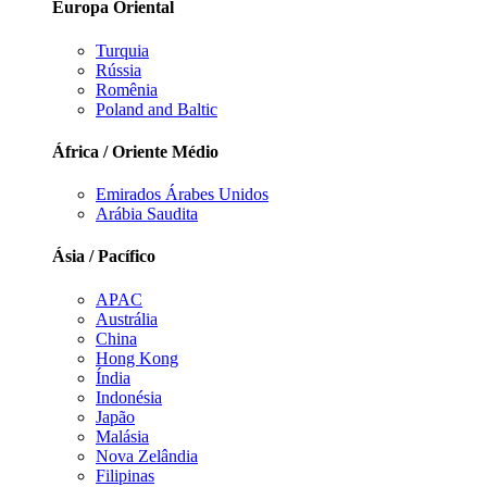
Europa Oriental
Turquia
Rússia
Romênia
Poland and Baltic
África / Oriente Médio
Emirados Árabes Unidos
Arábia Saudita
Ásia / Pacífico
APAC
Austrália
China
Hong Kong
Índia
Indonésia
Japão
Malásia
Nova Zelândia
Filipinas