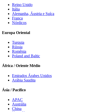
Reino Unido
Itália
Alemanha, Áustria e Suíça
França
Nórdicos
Europa Oriental
Turquia
Rússia
Romênia
Poland and Baltic
África / Oriente Médio
Emirados Árabes Unidos
Arábia Saudita
Ásia / Pacífico
APAC
Austrália
China