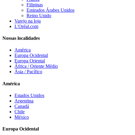
Filipinas
Emirados Árabes Unidos
Reino Unido
Varejo na loja
L'Oréal.com
Nossas localidades
América
Europa Ocidental
Europa Oriental
África / Oriente Médio
Ásia / Pacífico
América
Estados Unidos
Argentina
Canadá
Chile
México
Europa Ocidental