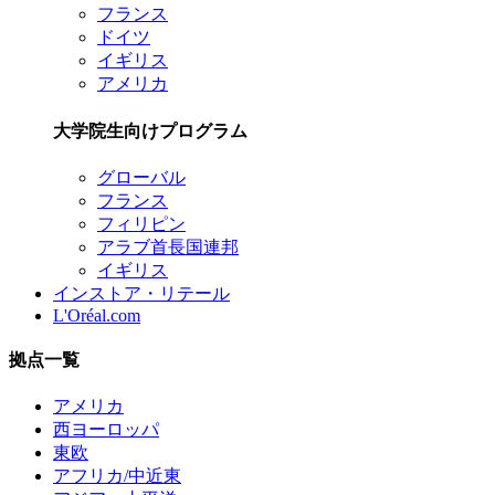
フランス
ドイツ
イギリス
アメリカ
大学院生向けプログラム
グローバル
フランス
フィリピン
アラブ首長国連邦
イギリス
インストア・リテール
L'Oréal.com
拠点一覧
アメリカ
西ヨーロッパ
東欧
アフリカ/中近東