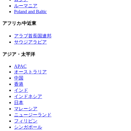
ルーマニア
Poland and Baltic
アフリカ/中近東
アラブ首長国連邦
サウジアラビア
アジア・太平洋
APAC
オーストラリア
中国
香港
インド
インドネシア
日本
マレーシア
ニュージーランド
フィリピン
シンガポール