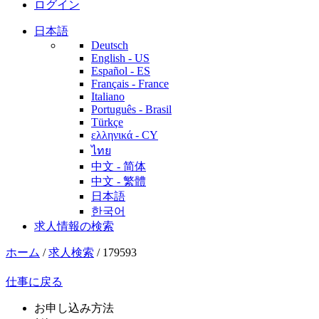
ログイン
日本語
Deutsch
English - US
Español - ES
Français - France
Italiano
Português - Brasil
Türkçe
ελληνικά - CY
ไทย
中文 - 简体
中文 - 繁體
日本語
한국어
求人情報の検索
ホーム
/
求人検索
/
179593
仕事に戻る
お申し込み方法