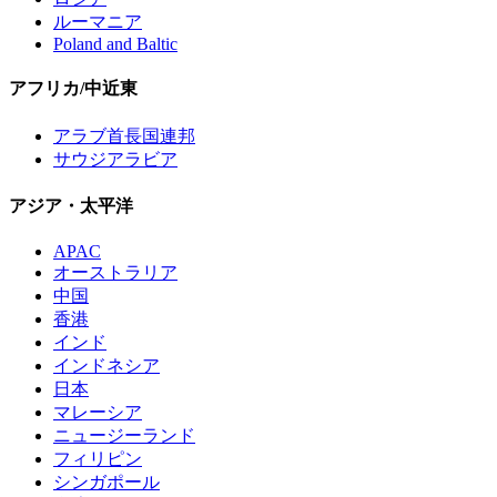
ルーマニア
Poland and Baltic
アフリカ/中近東
アラブ首長国連邦
サウジアラビア
アジア・太平洋
APAC
オーストラリア
中国
香港
インド
インドネシア
日本
マレーシア
ニュージーランド
フィリピン
シンガポール