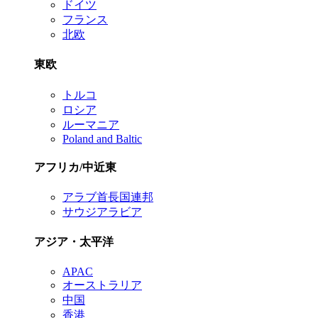
ドイツ
フランス
北欧
東欧
トルコ
ロシア
ルーマニア
Poland and Baltic
アフリカ/中近東
アラブ首長国連邦
サウジアラビア
アジア・太平洋
APAC
オーストラリア
中国
香港