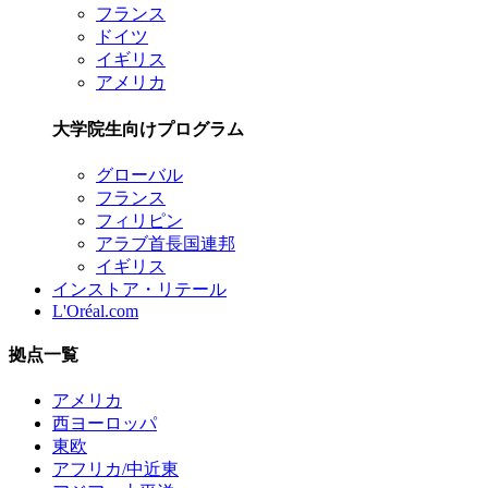
フランス
ドイツ
イギリス
アメリカ
大学院生向けプログラム
グローバル
フランス
フィリピン
アラブ首長国連邦
イギリス
インストア・リテール
L'Oréal.com
拠点一覧
アメリカ
西ヨーロッパ
東欧
アフリカ/中近東