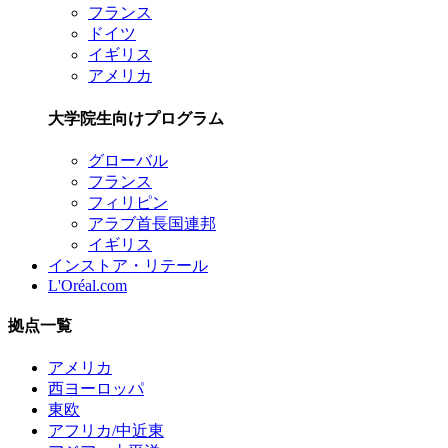
フランス
ドイツ
イギリス
アメリカ
大学院生向けプログラム
グローバル
フランス
フィリピン
アラブ首長国連邦
イギリス
インストア・リテール
L'Oréal.com
拠点一覧
アメリカ
西ヨーロッパ
東欧
アフリカ/中近東