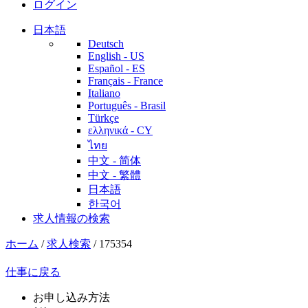
ログイン
日本語
Deutsch
English - US
Español - ES
Français - France
Italiano
Português - Brasil
Türkçe
ελληνικά - CY
ไทย
中文 - 简体
中文 - 繁體
日本語
한국어
求人情報の検索
ホーム
/
求人検索
/
175354
仕事に戻る
お申し込み方法