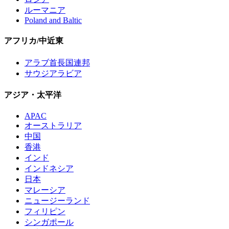
ルーマニア
Poland and Baltic
アフリカ/中近東
アラブ首長国連邦
サウジアラビア
アジア・太平洋
APAC
オーストラリア
中国
香港
インド
インドネシア
日本
マレーシア
ニュージーランド
フィリピン
シンガポール