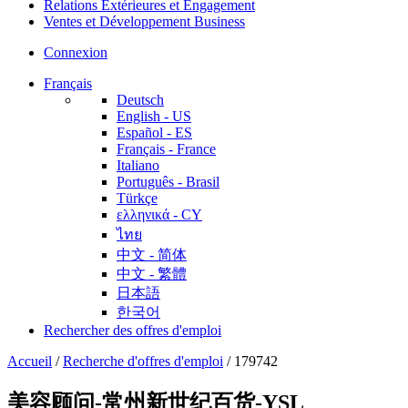
Relations Extérieures et Engagement
Ventes et Développement Business
Connexion
Français
Deutsch
English - US
Español - ES
Français - France
Italiano
Português - Brasil
Türkçe
ελληνικά - CY
ไทย
中文 - 简体
中文 - 繁體
日本語
한국어
Rechercher des offres d'emploi
Accueil
/
Recherche d'offres d'emploi
/
179742
美容顾问-常州新世纪百货-YSL