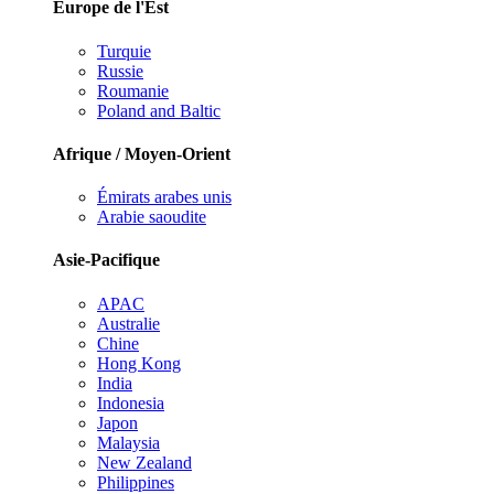
Europe de l'Est
Turquie
Russie
Roumanie
Poland and Baltic
Afrique / Moyen-Orient
Émirats arabes unis
Arabie saoudite
Asie-Pacifique
APAC
Australie
Chine
Hong Kong
India
Indonesia
Japon
Malaysia
New Zealand
Philippines