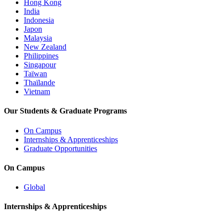
Hong Kong
India
Indonesia
Japon
Malaysia
New Zealand
Philippines
Singapour
Taïwan
Thaïlande
Vietnam
Our Students & Graduate Programs
On Campus
Internships & Apprenticeships
Graduate Opportunities
On Campus
Global
Internships & Apprenticeships