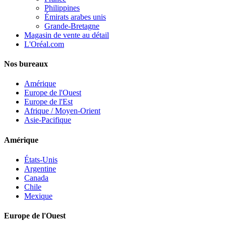
Philippines
Émirats arabes unis
Grande-Bretagne
Magasin de vente au détail
L'Oréal.com
Nos bureaux
Amérique
Europe de l'Ouest
Europe de l'Est
Afrique / Moyen-Orient
Asie-Pacifique
Amérique
États-Unis
Argentine
Canada
Chile
Mexique
Europe de l'Ouest