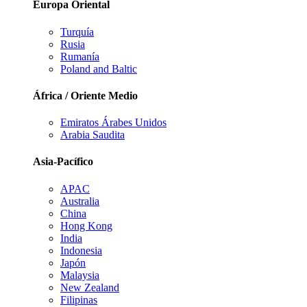
Europa Oriental
Turquía
Rusia
Rumanía
Poland and Baltic
África / Oriente Medio
Emiratos Árabes Unidos
Arabia Saudita
Asia-Pacífico
APAC
Australia
China
Hong Kong
India
Indonesia
Japón
Malaysia
New Zealand
Filipinas