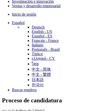
Investigación e innovación
Ventas y desarrollo empresarial
Inicio de sesión
Español
Deutsch
English - US
Español - ES
Français - France
Italiano
Português - Brasil
Türkçe
ελληνικά - CY
ไทย
中文 - 简体
中文 - 繁體
日本語
한국어
Buscar empleos
Proceso de candidatura
esa es la belleza de L'Oréal