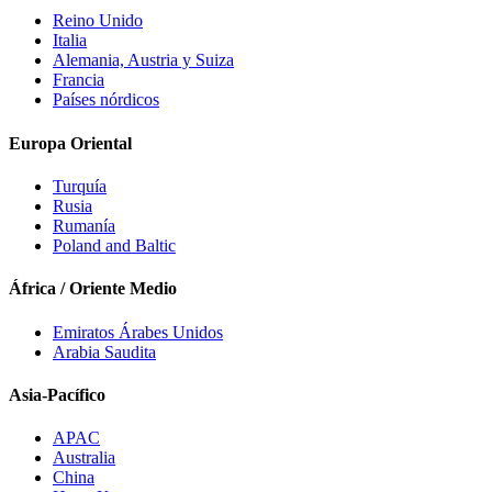
Reino Unido
Italia
Alemania, Austria y Suiza
Francia
Países nórdicos
Europa Oriental
Turquía
Rusia
Rumanía
Poland and Baltic
África / Oriente Medio
Emiratos Árabes Unidos
Arabia Saudita
Asia-Pacífico
APAC
Australia
China