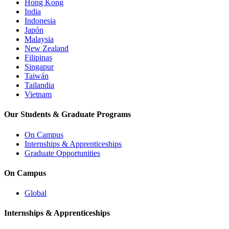
Hong Kong
India
Indonesia
Japón
Malaysia
New Zealand
Filipinas
Singapur
Taiwán
Tailandia
Vietnam
Our Students & Graduate Programs
On Campus
Internships & Apprenticeships
Graduate Opportunities
On Campus
Global
Internships & Apprenticeships