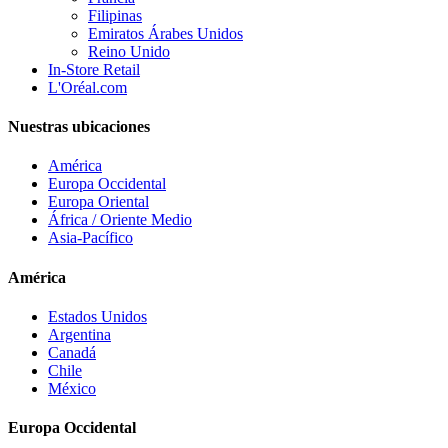
Filipinas
Emiratos Árabes Unidos
Reino Unido
In-Store Retail
L'Oréal.com
Nuestras ubicaciones
América
Europa Occidental
Europa Oriental
África / Oriente Medio
Asia-Pacífico
América
Estados Unidos
Argentina
Canadá
Chile
México
Europa Occidental